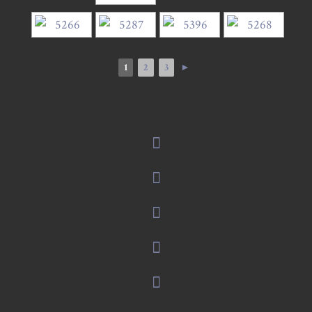
1
2
3
►