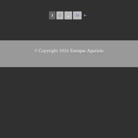
1
2
...
10
►
© Copyright 2026
Enrique Aparicio