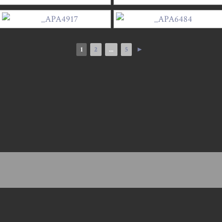
1
2
...
5
►