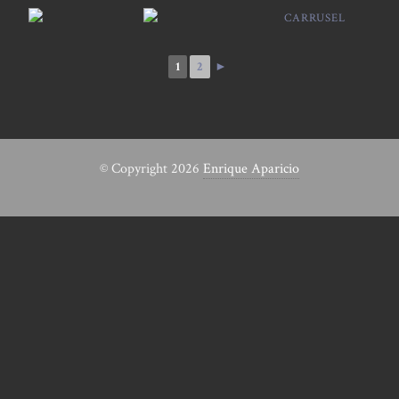
CARRUSEL
1
2
►
© Copyright 2026
Enrique Aparicio