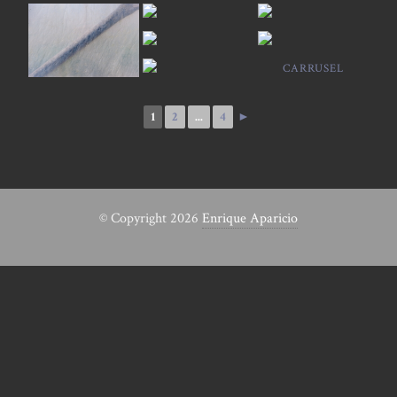
CARRUSEL
1
2
...
4
►
© Copyright 2026
Enrique Aparicio