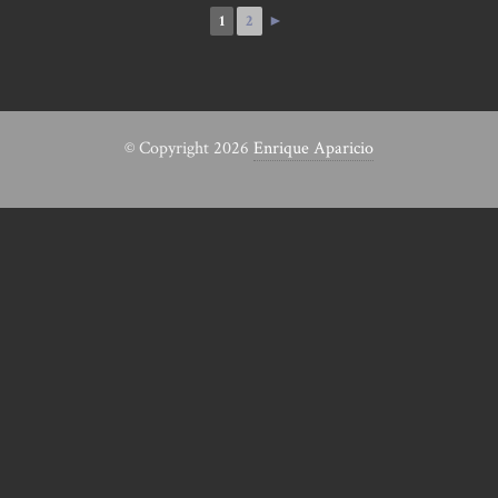
1
2
►
© Copyright 2026
Enrique Aparicio