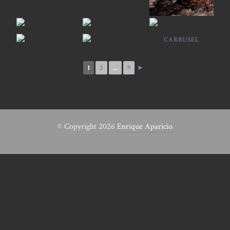
CARRUSEL
1
2
...
9
►
© Copyright 2026
Enrique Aparicio