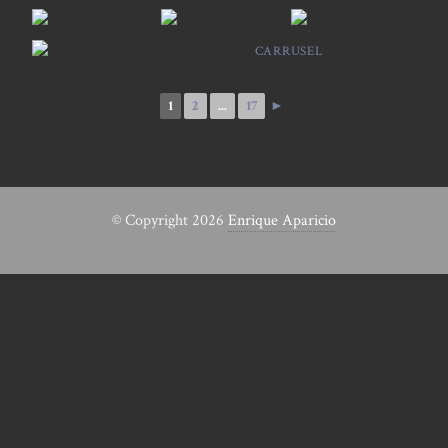
CARRUSEL
1
2
...
17
►
© Copyright 2026
Enrique Aparicio