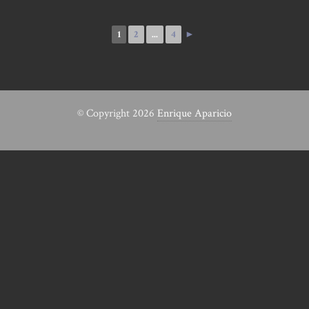
1
2
...
4
►
© Copyright 2026
Enrique Aparicio