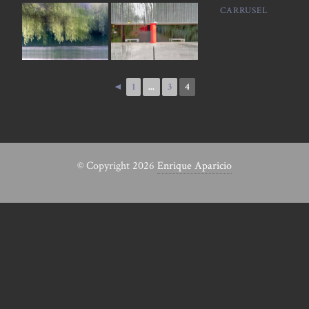
CARRUSEL
◄
1
...
3
4
© Copyright 2026
Enrique Aparicio