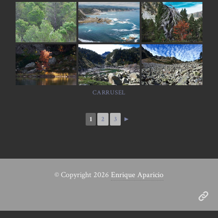
CARRUSEL
1
2
3
►
© Copyright 2026
Enrique Aparicio