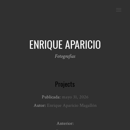
MENU
ENRIQUE APARICIO
Fotografias
Projects
Publicada:
mayo 31, 2026
Autor:
Enrique Aparicio Magallón
Anterior: